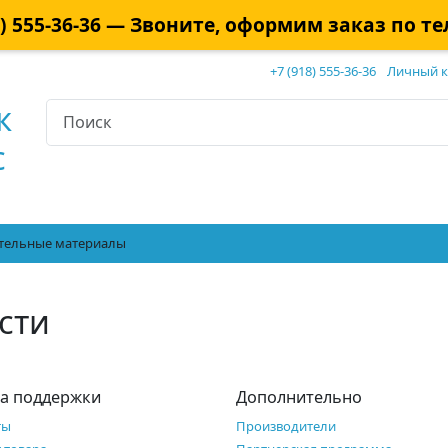
8) 555-36-36 — Звоните, оформим заказ по т
+7 (918) 555-36-36
Личный к
к
с
тельные материалы
сти
а поддержки
Дополнительно
ты
Производители